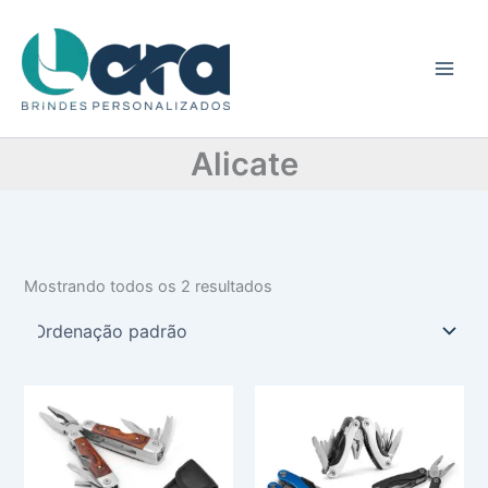
C
Ir
a
para
t
o
e
conteúdo
g
o
r
Alicate
i
a
Mostrando todos os 2 resultados