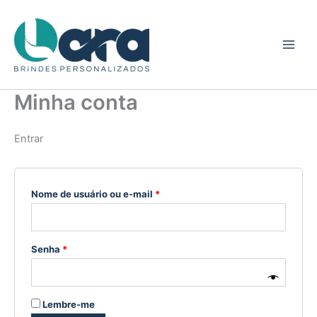
Ir
Obrigatório
Obrigatório
para
o
conteúdo
Minha conta
Entrar
Nome de usuário ou e-mail
*
Senha
*
Lembre-me