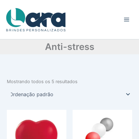
C
Ir
a
para
t
o
e
conteúdo
g
o
r
Anti-stress
i
a
Mostrando todos os 5 resultados