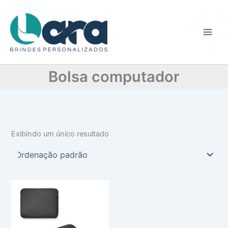
C
Ir
a
para
t
o
e
conteúdo
g
o
r
Bolsa computador
i
a
Exibindo um único resultado