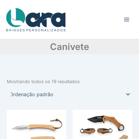
C
Ir
a
para
t
o
e
conteúdo
g
o
r
Canivete
i
a
Mostrando todos os 19 resultados