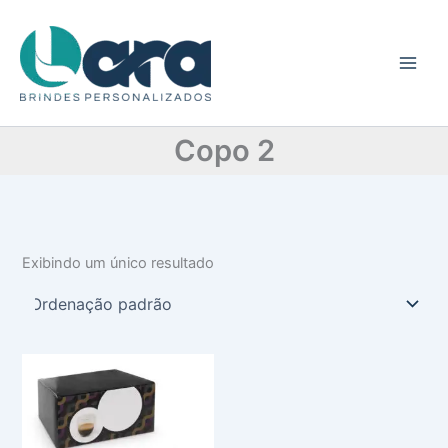
C
Ir
a
para
t
o
e
conteúdo
g
o
r
Copo 2
i
a
Exibindo um único resultado