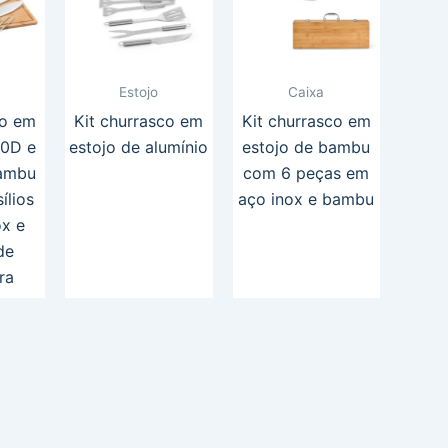
Estojo
Caixa
co em
Kit churrasco em
Kit churrasco em
10D e
estojo de alumínio
estojo de bambu
ambu
com 6 peças em
ílios
aço inox e bambu
ox e
de
ra