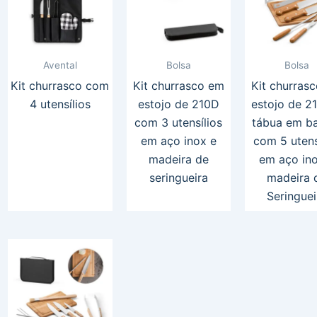
Avental
Bolsa
Bolsa
Kit churrasco com
Kit churrasco em
Kit churras
4 utensílios
estojo de 210D
estojo de 2
com 3 utensílios
tábua em b
em aço inox e
com 5 utens
madeira de
em aço in
seringueira
madeira 
Seringuei