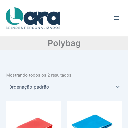
C
Ir
a
para
t
o
e
conteúdo
g
o
r
Polybag
i
a
Mostrando todos os 2 resultados