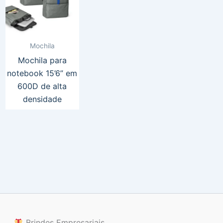
Mochila
Mochila para
notebook 15’6” em
600D de alta
densidade
Brindes Empresariais