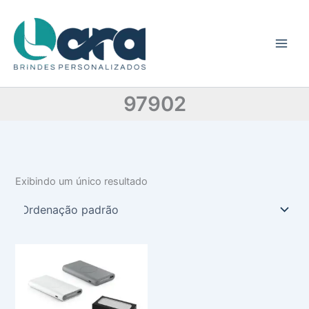
C
Ir
a
para
t
o
e
conteúdo
g
o
r
97902
i
a
Exibindo um único resultado