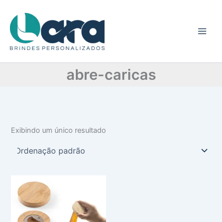
C
Ir
a
para
t
o
e
conteúdo
g
o
r
abre-caricas
i
a
Exibindo um único resultado