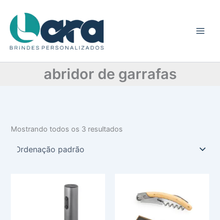
C
Ir
a
para
t
o
e
conteúdo
g
o
r
abridor de garrafas
i
a
Mostrando todos os 3 resultados