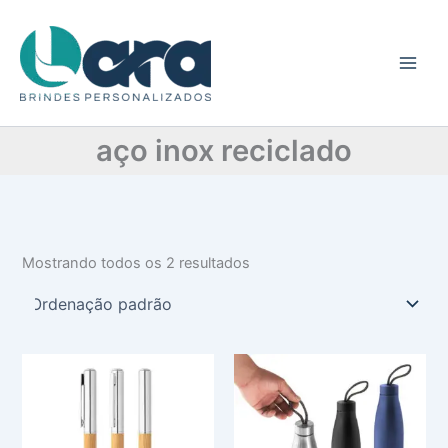
C
Ir
a
para
t
o
e
conteúdo
g
o
r
aço inox reciclado
i
a
Mostrando todos os 2 resultados