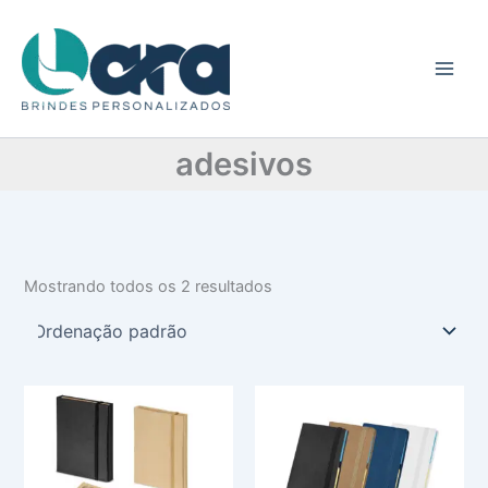
C
Ir
a
para
t
o
e
conteúdo
g
o
r
adesivos
i
a
Mostrando todos os 2 resultados