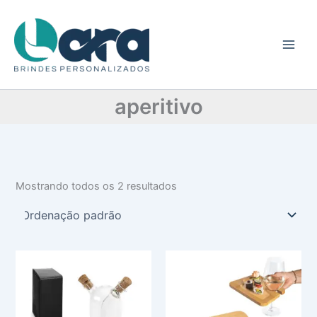
C
Ir
a
para
t
o
e
conteúdo
g
o
r
aperitivo
i
a
Mostrando todos os 2 resultados