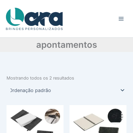
C
Ir
a
para
t
o
e
conteúdo
g
o
r
apontamentos
i
a
Mostrando todos os 2 resultados