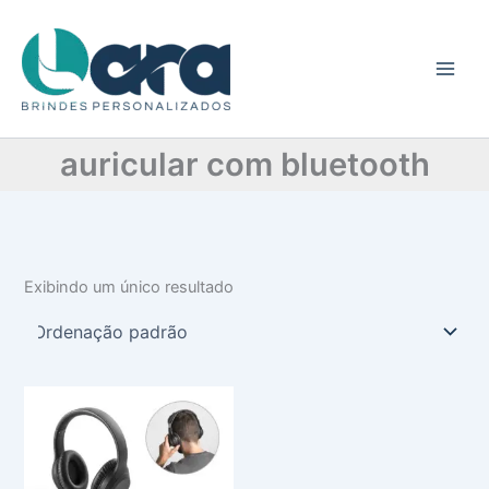
C
Ir
a
para
t
o
e
conteúdo
g
o
r
auricular com bluetooth
i
a
Exibindo um único resultado