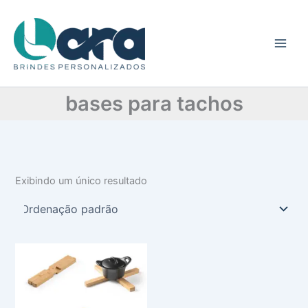
C
Ir
a
para
t
o
e
conteúdo
g
o
r
bases para tachos
i
a
Exibindo um único resultado