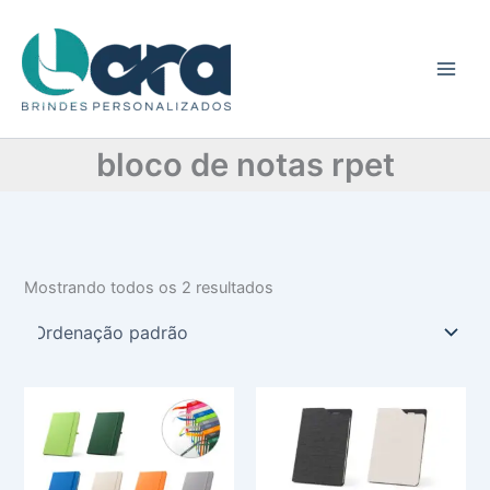
C
Ir
a
para
t
o
e
conteúdo
g
o
r
bloco de notas rpet
i
a
Mostrando todos os 2 resultados