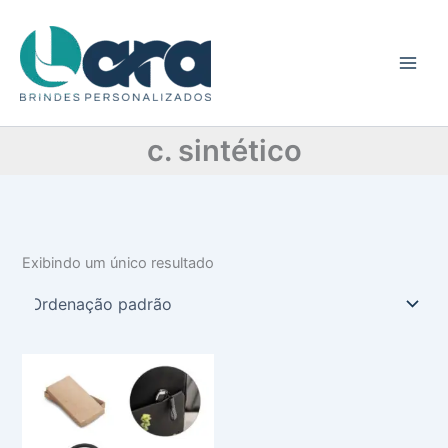
C
Ir
a
para
t
o
e
conteúdo
g
o
r
c. sintético
i
a
Exibindo um único resultado