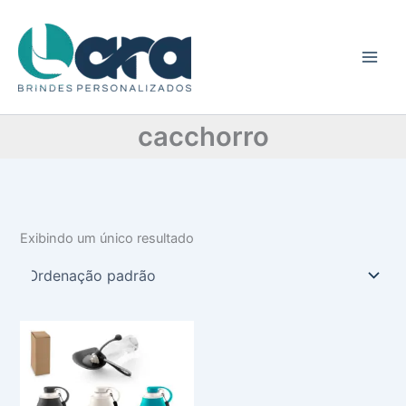
C
Ir
a
para
t
o
e
conteúdo
g
o
r
cacchorro
i
a
Exibindo um único resultado