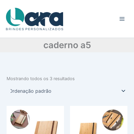
C
Ir
a
para
t
o
e
conteúdo
g
o
r
caderno a5
i
a
Mostrando todos os 3 resultados