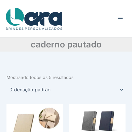
C
Ir
a
para
t
o
e
conteúdo
g
o
r
caderno pautado
i
a
Mostrando todos os 5 resultados