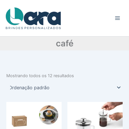
C
Ir
a
para
t
o
e
conteúdo
g
o
r
café
i
a
Mostrando todos os 12 resultados