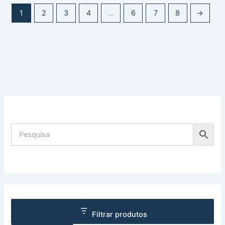
1
2
3
4
…
6
7
8
→
Filtrar produtos