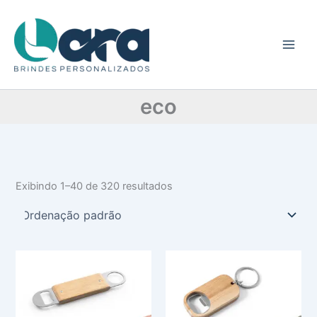
C
Ir
a
para
t
o
e
conteúdo
g
o
r
eco
i
a
Exibindo 1–40 de 320 resultados