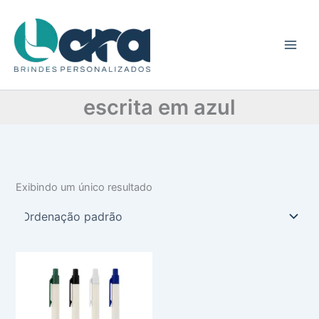
C
Ir
a
para
t
o
e
conteúdo
g
o
r
escrita em azul
i
a
Exibindo um único resultado