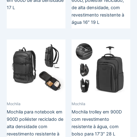
em 600D de alta densidade
600D, poliéster reciclado,
17 L
de alta densidade, com
revestimento resistente à
água 16″ 19 L
Mochila
Mochila
Mochila para notebook em
Mochila trolley em 900D
900D poliéster reciclado de
com revestimento
alta densidade com
resistente à água, com
revestimento resistente à
bolso para 17’3″ 28 L