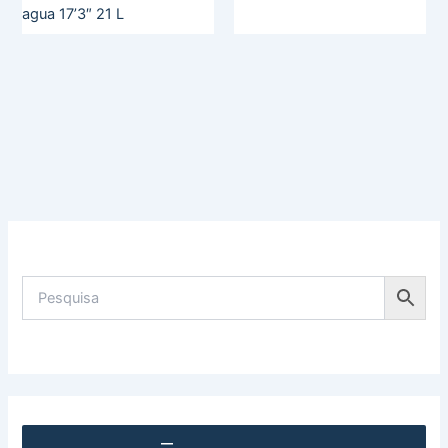
agua 17’3″ 21 L