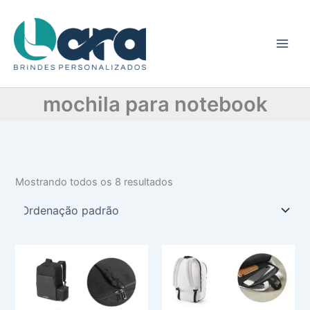
C
Ir
a
para
t
o
e
conteúdo
g
o
r
mochila para notebook
i
a
Mostrando todos os 8 resultados