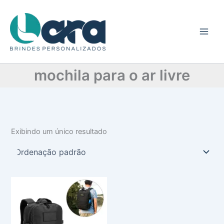
C
Ir
a
para
t
o
e
conteúdo
g
o
r
mochila para o ar livre
i
a
Exibindo um único resultado