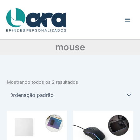
C
Ir
a
para
t
o
e
conteúdo
g
o
r
mouse
i
a
Mostrando todos os 2 resultados