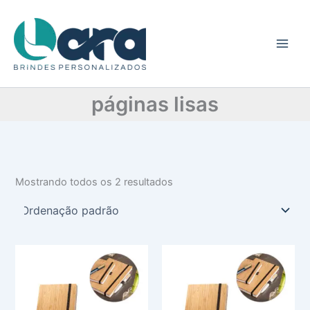
C
Ir
a
para
t
o
e
conteúdo
g
o
r
páginas lisas
i
a
Mostrando todos os 2 resultados