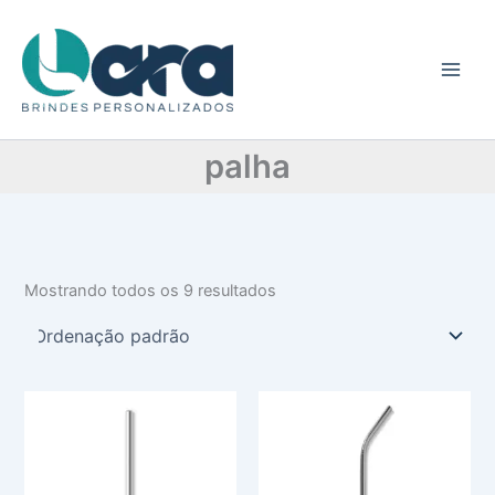
C
Ir
a
para
t
o
e
conteúdo
g
o
r
palha
i
a
Mostrando todos os 9 resultados