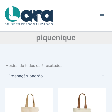
C
Ir
a
para
t
o
e
conteúdo
g
o
r
piquenique
i
a
Mostrando todos os 6 resultados