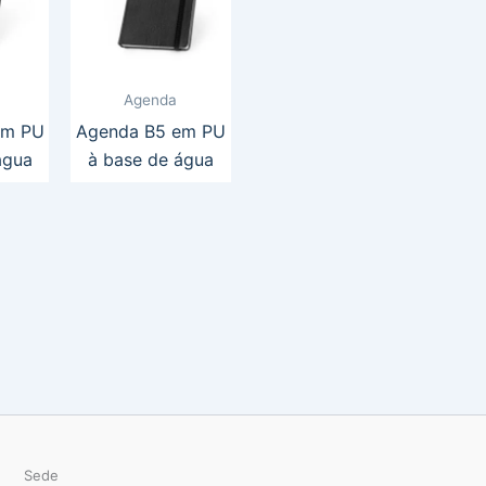
Agenda
em PU
Agenda B5 em PU
água
à base de água
Sede