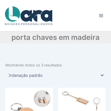
C
Ir
a
para
t
o
e
conteúdo
g
o
r
porta chaves em madeira
i
a
Mostrando todos os 3 resultados