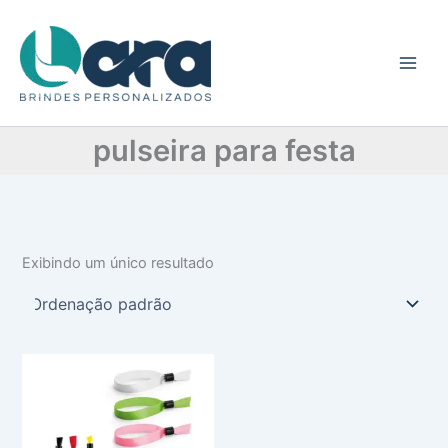
C
Ir
a
para
t
o
e
conteúdo
g
o
r
pulseira para festa
i
a
Exibindo um único resultado