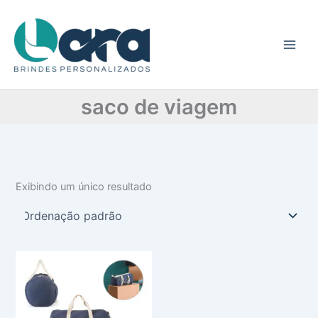
C
Ir
a
para
t
o
e
conteúdo
g
o
r
saco de viagem
i
a
Exibindo um único resultado