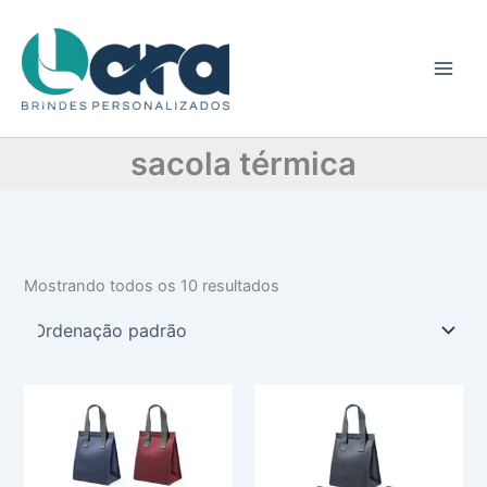
C
Ir
a
para
t
o
e
conteúdo
g
o
r
sacola térmica
i
a
Mostrando todos os 10 resultados