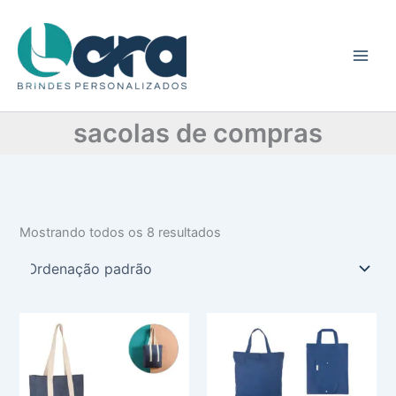
C
Ir
a
para
t
o
e
conteúdo
g
o
r
sacolas de compras
i
a
Mostrando todos os 8 resultados