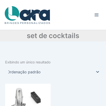
C
Ir
a
para
t
o
e
conteúdo
g
o
r
set de cocktails
i
a
Exibindo um único resultado