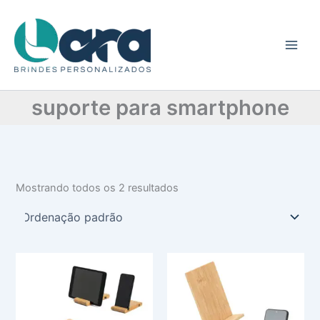
C
Ir
a
para
t
o
e
conteúdo
g
o
r
suporte para smartphone
i
a
Mostrando todos os 2 resultados