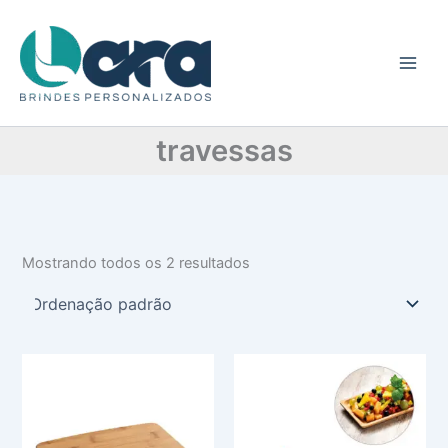
C
Ir
a
para
t
o
e
conteúdo
g
o
r
travessas
i
a
Mostrando todos os 2 resultados