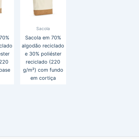
Sacola
 70%
Sacola em 70%
clado
algodão reciclado
ster
e 30% poliéster
(220
reciclado (220
base
g/m²) com fundo
em cortiça