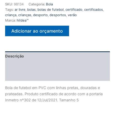
SKU:
98134
Categoria:
Bola
Tags:
ar livre
,
bolas
,
bolas de futebol
,
certificado
,
certificados
,
criança
,
crianças
,
desporto
,
desportos
,
verão
Marca:
hi!dea™
Adicionar ao orçamento
Descrição
Informação adicional
Avaliações (0)
Bola de futebol em PVC com linhas pretas, douradas e
prateadas. Produto certificado de acordo com a portaria
Inmetro nº302 de 12/Jul/2021. Tamanho 5