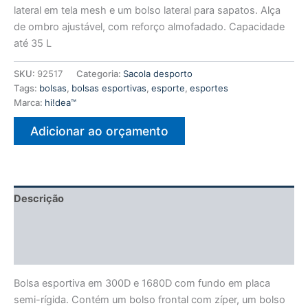
lateral em tela mesh e um bolso lateral para sapatos. Alça
de ombro ajustável, com reforço almofadado. Capacidade
até 35 L
SKU:
92517
Categoria:
Sacola desporto
Tags:
bolsas
,
bolsas esportivas
,
esporte
,
esportes
Marca:
hi!dea™
Adicionar ao orçamento
Descrição
Informação adicional
Avaliações (0)
Bolsa esportiva em 300D e 1680D com fundo em placa
semi-rígida. Contém um bolso frontal com zíper, um bolso