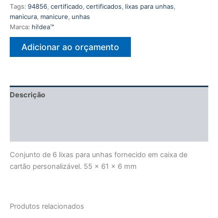
Tags:
94856
,
certificado
,
certificados
,
lixas para unhas
,
manicura
,
manicure
,
unhas
Marca:
hi!dea™
Adicionar ao orçamento
Descrição
Informação adicional
Avaliações (0)
Conjunto de 6 lixas para unhas fornecido em caixa de
cartão personalizável. 55 x 61 x 6 mm
Produtos relacionados