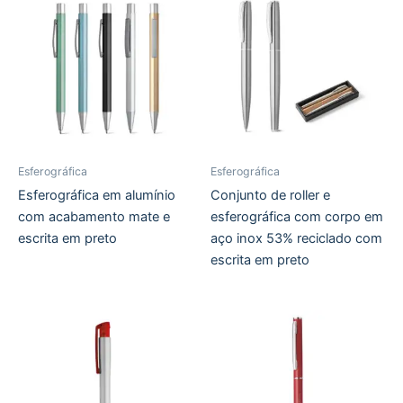
Esferográfica
Esferográfica
Esferográfica em alumínio
Conjunto de roller e
com acabamento mate e
esferográfica com corpo em
escrita em preto
aço inox 53% reciclado com
escrita em preto