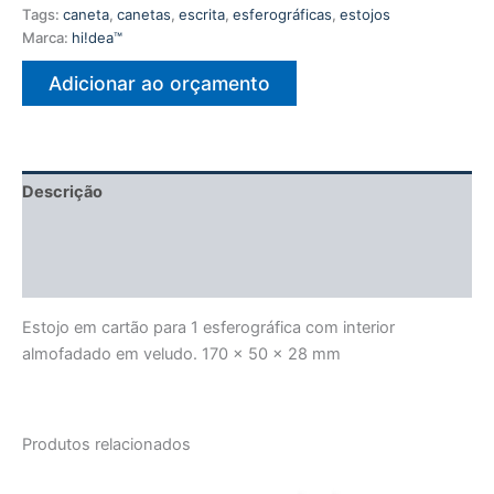
Tags:
caneta
,
canetas
,
escrita
,
esferográficas
,
estojos
Marca:
hi!dea™
Adicionar ao orçamento
Descrição
Informação adicional
Avaliações (0)
Estojo em cartão para 1 esferográfica com interior
almofadado em veludo. 170 x 50 x 28 mm
Produtos relacionados