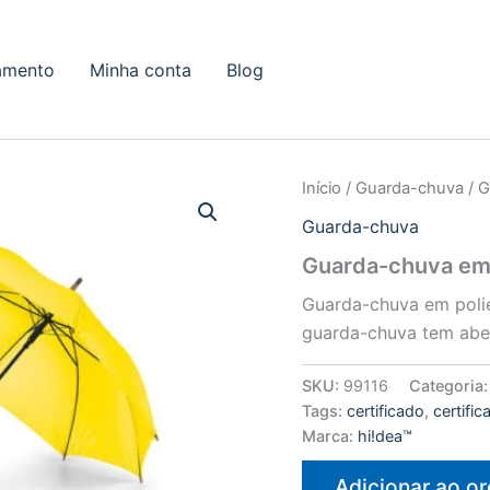
amento
Minha conta
Blog
Início
/
Guarda-chuva
/ G
Guarda-chuva
Guarda-chuva em 
Guarda-chuva em poli
guarda-chuva tem abe
SKU:
99116
Categoria
Tags:
certificado
,
certifi
Marca:
hi!dea™
Adicionar ao o