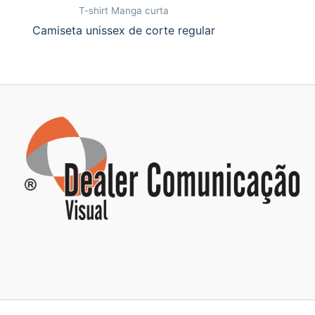
T-shirt Manga curta
Camiseta unissex de corte regular