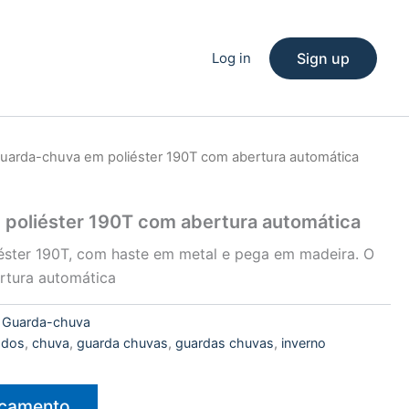
Log in
Sign up
uarda-chuva em poliéster 190T com abertura automática
poliéster 190T com abertura automática
éster 190T, com haste em metal e pega em madeira. O
rtura automática
:
Guarda-chuva
cados
,
chuva
,
guarda chuvas
,
guardas chuvas
,
inverno
rçamento