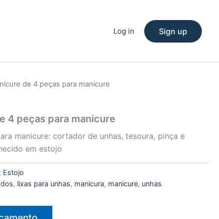
Log in
Sign up
anicure de 4 peças para manicure
de 4 peças para manicure
ara manicure: cortador de unhas, tesoura, pinça e
rnecido em estojo
:
Estojo
cados
,
lixas para unhas
,
manicura
,
manicure
,
unhas
rçamento