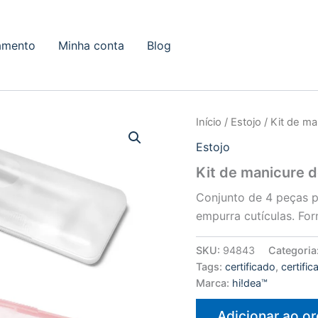
amento
Minha conta
Blog
Início
/
Estojo
/ Kit de m
Estojo
Kit de manicure 
Conjunto de 4 peças p
empurra cutículas. Fo
SKU:
94843
Categoria
Tags:
certificado
,
certifi
Marca:
hi!dea™
Adicionar ao o