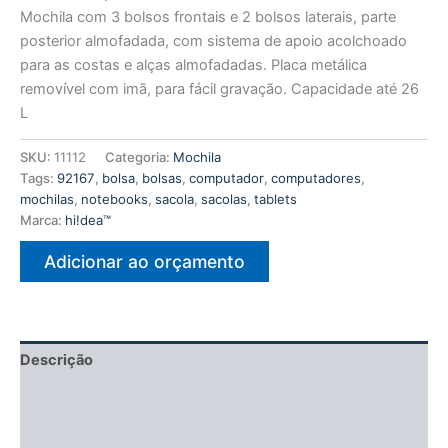
Mochila com 3 bolsos frontais e 2 bolsos laterais, parte
posterior almofadada, com sistema de apoio acolchoado
para as costas e alças almofadadas. Placa metálica
removível com imã, para fácil gravação. Capacidade até 26
L
SKU:
11112
Categoria:
Mochila
Tags:
92167
,
bolsa
,
bolsas
,
computador
,
computadores
,
mochilas
,
notebooks
,
sacola
,
sacolas
,
tablets
Marca:
hi!dea™
Adicionar ao orçamento
Descrição
Informação adicional
Avaliações (0)