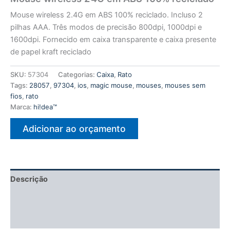
Mouse wireless 2.4G em ABS 100% reciclado. Incluso 2
pilhas AAA. Três modos de precisão 800dpi, 1000dpi e
1600dpi. Fornecido em caixa transparente e caixa presente
de papel kraft reciclado
SKU:
57304
Categorias:
Caixa
,
Rato
Tags:
28057
,
97304
,
ios
,
magic mouse
,
mouses
,
mouses sem
fios
,
rato
Marca:
hi!dea™
Adicionar ao orçamento
Descrição
Informação adicional
Avaliações (0)